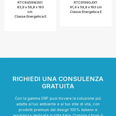
RTC8459WJIX1
RTC9159GJIX1
83,9 x 59,8 x 193
91,4 x 59,8 x 193 cm
cm
Classe Energetica E
Classe Energetica E
RICHIEDI UNA CONSULENZA
GRATUITA
Con la gamma GRF puoi trovare la soluzione più
adatta al tuo ambiente e al tuo stile di vita, con
prodotti premium dal design 100% italiano e
assistenza dedicata in tutta Italia. Compila il form: ti