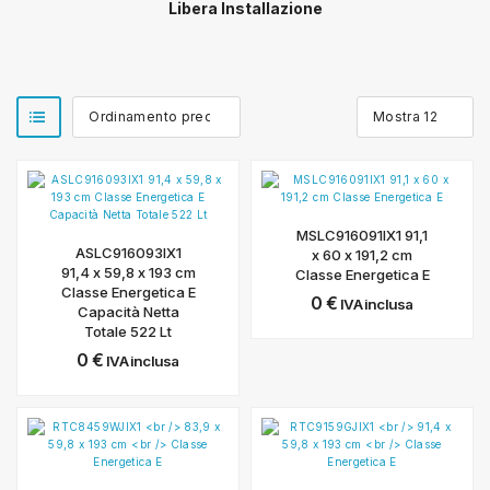
Libera Installazione
MSLC916091IX1 91,1
ASLC916093IX1
x 60 x 191,2 cm
91,4 x 59,8 x 193 cm
Classe Energetica E
Classe Energetica E
0
€
IVA inclusa
Capacità Netta
Totale 522 Lt
0
€
IVA inclusa