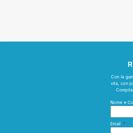
R
Con la gam
vita, con p
Compila 
Nome e C
Email