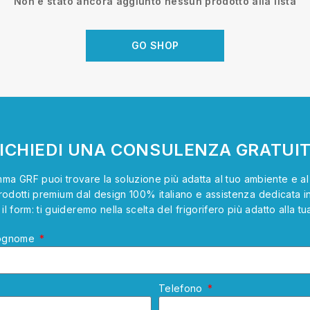
Non è stato ancora aggiunto nessun prodotto alla lista
GO SHOP
ICHIEDI UNA CONSULENZA GRATUI
ma GRF puoi trovare la soluzione più adatta al tuo ambiente e al t
rodotti premium dal design 100% italiano e assistenza dedicata in t
il form: ti guideremo nella scelta del frigorifero più adatto alla tu
ognome
Telefono