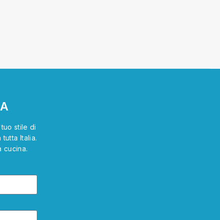
TA
uo stile di
utta Italia.
a cucina.